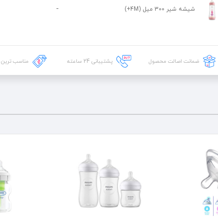
-
شیشه شیر 300 میل (4M+)
ضمانت اصالت محصول
پشتیبانی
24
ساعته
مناسب ترین