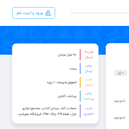
ورود یا ثبت نام
هزینه
90 هزار تومان
ارسال
روش
پست
ارسال
0 رأی
مدت
تحویل به پست :
۱ روزه
ارسال
روش
پرداخت آنلاین
پرداخت
ناموجود
خرید
سعادت آباد، میدان کتاب، مجتمع تجاری
حضوری
اپال، طبقه 3A، پلاک ۳۵۶، فروشگاه هورشید
ناموجود