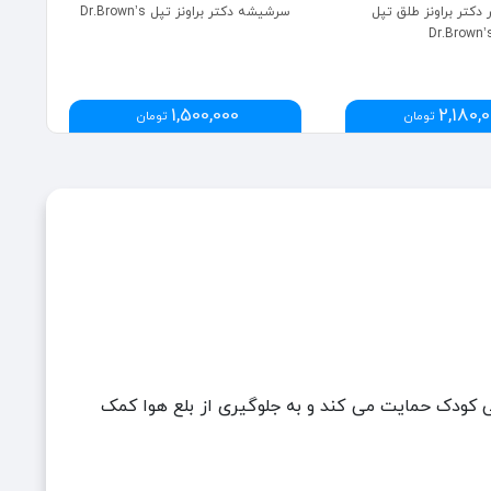
کتر براونز طلق تپل
سرشیشه دکتر براونز تپل Dr.Brown’s
ست
Dr.Brown’
1,500,000
2,180,
تومان
تومان
 کودک حمایت می کند و به جلوگیری از بلع هوا کمک