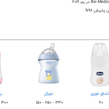
نداق خوری
نچرال
پر
300 - 240 - 150
330 - 250 - 150
60