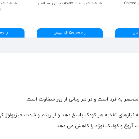
C
شیشه شیر اونت Avent نچرال ریسپانس
شیشه شیر د
s
000
1,250,000
مان
از
تومان
از
حصر به فرد است و در هر زمانی از روز متفاوت است.
یازهای تغذیه هر کودک پاسخ دهد و از ریتم و شدت فیزیولوژیکی
، آروغ و کولیک نوزاد را کاهش می دهد.