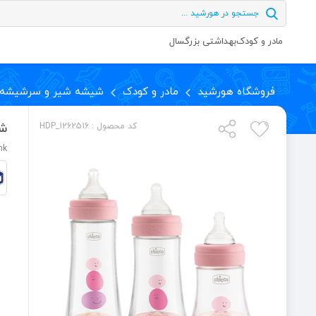
مادر و کودک
بهداشتی بزرگسال
فروشگاه هورشید
مادر و کودک
شیشه شیر و سرشیشه
شی
کد محصول : HDP_1262516
nk