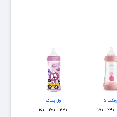
فکت 5
ول بینگ
330 - 250 - 150