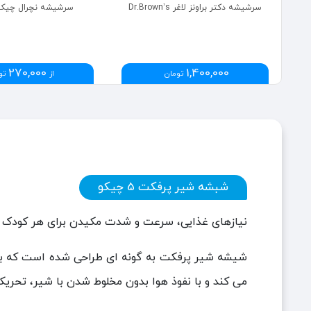
سرشیشه دکتر براونز لاغر Dr.Brown’s
سرشیشه نچرال چیکو hicco
270,000
1,400,000
تومان
از
تو
شبشه شیر پرفکت 5 چیکو
نیازهای غذایی، سرعت و شدت مکیدن برای هر کودک من
شیشه شیر پرفکت به گونه ای طراحی شده است که به ن
می کند و با نفوذ هوا بدون مخلوط شدن با شیر، تحریک