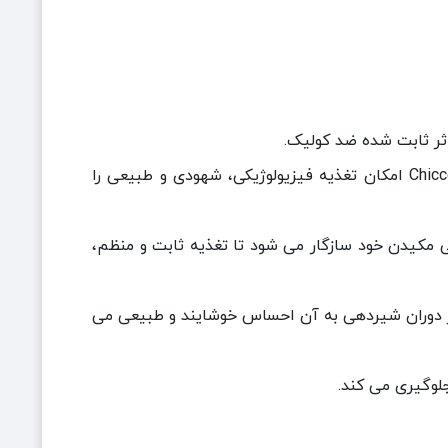
اثر ثابت شده ضد کولیک.
: به لطف اثر ترکیبی مکش فیزیکی و غشای تعادلی انتهای شیشه، سیستم نوآورانه Chicco Intui-flow امکان تغذیه فیزیولوژیکی، شهودی و طبیعی را
ی مکیدن خود سازگار می شود تا تغذیه ثابت و منظم،
لاً با دهان کودک سازگار است و در دوران شیردهی به آن احساس خوشایند و طبیعی می
جلوگیری می کند.