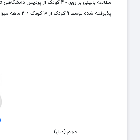
مطالعه بالینی بر روی 30 کودک از پردیس دانشگاهی Bio-Medico در رم، 2019.
پذیرفته شده توسط 9 کودک از 10 کودک 0-2 ماهه میزان پذیرش 98%.
ق
حجم (میل)