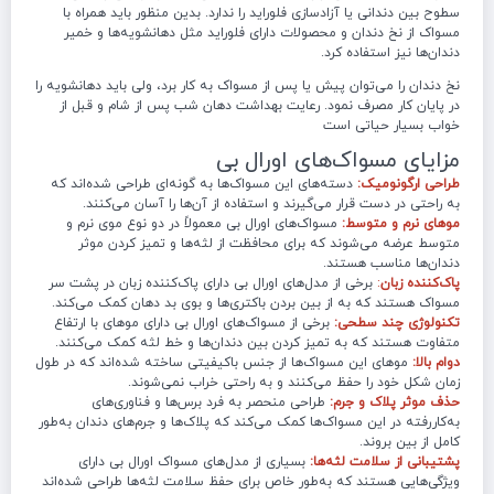
سطوح بین دندانی یا آزادسازی فلوراید را ندارد. بدین منظور باید همراه با
مسواک از نخ دندان و محصولات دارای فلوراید مثل دهانشویه‌ها و خمیر
دندان‌ها نیز استفاده کرد.
نخ دندان را می‌توان پیش یا پس از مسواک به کار برد، ولی باید دهانشویه را
در پایان کار مصرف نمود. رعایت بهداشت دهان شب پس از شام و قبل از
خواب بسیار حیاتی است
مزایای مسواک‌های اورال بی
طراحی ارگونومیک:
دسته‌های این مسواک‌ها به گونه‌ای طراحی شده‌اند که
به راحتی در دست قرار می‌گیرند و استفاده از آن‌ها را آسان می‌کنند.
موهای نرم و متوسط:
مسواک‌های اورال بی معمولاً در دو نوع موی نرم و
متوسط عرضه می‌شوند که برای محافظت از لثه‌ها و تمیز کردن موثر
دندان‌ها مناسب هستند.
پاک‌کننده زبان
:
برخی از مدل‌های اورال بی دارای پاک‌کننده زبان در پشت سر
مسواک هستند که به از بین بردن باکتری‌ها و بوی بد دهان کمک می‌کند.
تکنولوژی چند سطحی:
برخی از مسواک‌های اورال بی دارای موهای با ارتفاع
متفاوت هستند که به تمیز کردن بین دندان‌ها و خط لثه کمک می‌کنند.
دوام بالا:
موهای این مسواک‌ها از جنس باکیفیتی ساخته شده‌اند که در طول
زمان شکل خود را حفظ می‌کنند و به راحتی خراب نمی‌شوند.
حذف موثر پلاک و جرم:
طراحی منحصر به فرد برس‌ها و فناوری‌های
به‌کاررفته در این مسواک‌ها کمک می‌کند که پلاک‌ها و جرم‌های دندان به‌طور
کامل از بین بروند.
پشتیبانی از سلامت لثه‌ها:
بسیاری از مدل‌های مسواک اورال بی دارای
ویژگی‌هایی هستند که به‌طور خاص برای حفظ سلامت لثه‌ها طراحی شده‌اند