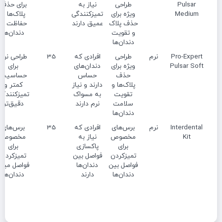
Pulsar
طراحی
نیاز به
برای حذف
Medium
ویژه برای
تمیزکنندگی
پلاک‌ها و
حذف پلاک
عمیق دارند
حفاظت از
و تقویت
دندان‌ها
دندان‌ها
Pro-Expert
نرم
طراحی
افرادی که
35
طراحی نرم
Pulsar Soft
ویژه برای
دندان‌های
برای
حذف
حساس
حساسیت
پلاک‌ها و
دارند و نیاز
کمتر و
تقویت
به مسواک
تمیزکنندگی
سلامت
نرم دارند
دقیق‌تر
دندان‌ها
Interdental
نرم
برس‌های
افرادی که
35
برس‌های
Kit
مخصوص
نیاز به
مخصوص
برای
پاکسازی
برای
تمیزکردن
فواصل بین
تمیزکردن
فواصل بین
دندان‌ها
فواصل میان
دندان‌ها
دارند
دندان‌ها