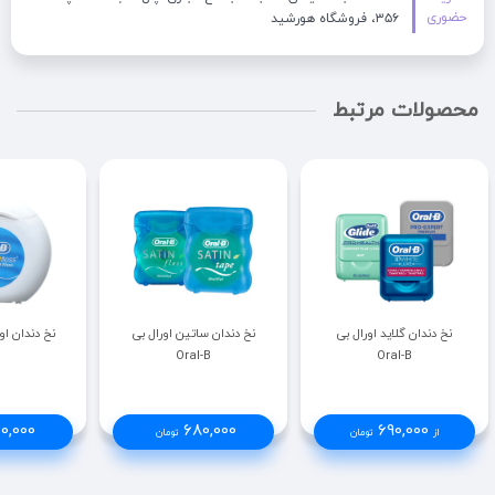
حضوری
۳۵۶، فروشگاه هورشید
محصولات مرتبط
نخ دندان گلاید اورال بی
نخ دندان ساتین اورال بی
نخ دندان اورال 
Oral-B
Oral-B
0,000
680,000
690,000
از
تومان
تومان