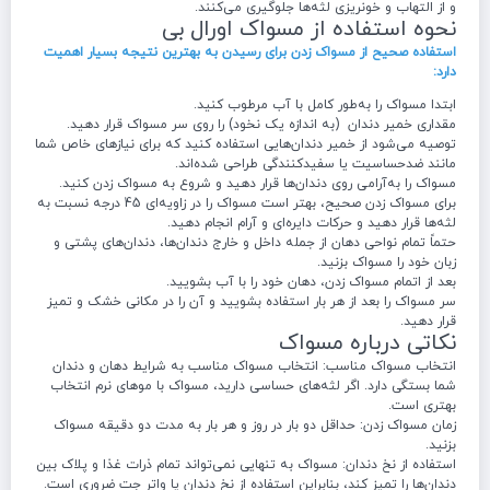
و از التهاب و خونریزی لثه‌ها جلوگیری می‌کنند.
نحوه استفاده از مسواک اورال بی
استفاده صحیح از مسواک زدن برای رسیدن به بهترین نتیجه بسیار اهمیت
دارد:
ابتدا مسواک را به‌طور کامل با آب مرطوب کنید.
مقداری خمیر دندان (به اندازه یک نخود) را روی سر مسواک قرار دهید.
توصیه می‌شود از خمیر دندان‌هایی استفاده کنید که برای نیازهای خاص شما
مانند ضدحساسیت یا سفیدکنندگی طراحی شده‌اند.
مسواک را به‌آرامی روی دندان‌ها قرار دهید و شروع به مسواک زدن کنید.
برای مسواک زدن صحیح، بهتر است مسواک را در زاویه‌ای 45 درجه نسبت به
لثه‌ها قرار دهید و حرکات دایره‌ای و آرام انجام دهید.
حتماً تمام نواحی دهان از جمله داخل و خارج دندان‌ها، دندان‌های پشتی و
زبان خود را مسواک بزنید.
بعد از اتمام مسواک زدن، دهان خود را با آب بشویید.
سر مسواک را بعد از هر بار استفاده بشویید و آن را در مکانی خشک و تمیز
قرار دهید.
نکاتی درباره مسواک
انتخاب مسواک مناسب: انتخاب مسواک مناسب به شرایط دهان و دندان
شما بستگی دارد. اگر لثه‌های حساسی دارید، مسواک با موهای نرم انتخاب
بهتری است.
زمان مسواک زدن: حداقل دو بار در روز و هر بار به مدت دو دقیقه مسواک
بزنید.
استفاده از نخ دندان: مسواک به تنهایی نمی‌تواند تمام ذرات غذا و پلاک بین
دندان‌ها را تمیز کند، بنابراین استفاده از نخ دندان یا واتر جت ضروری است.