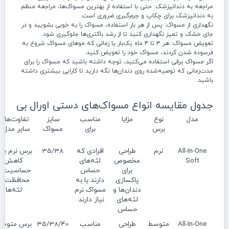
مراجعه به دندانپزشک: حتی با استفاده از بهترین مسواک‌ها، مراجعه منظم
به دندانپزشک برای چکاپ و جرم‌گیری ضروری است.
نگهداری از مسواک: پس از هر بار استفاده، مسواک را به خوبی بشویید و در
جای خشک و تمیز نگهداری کنید تا از رشد باکتری‌ها جلوگیری شود.
تعویض مسواک: هر ۳ تا ۴ ماه یک‌بار یا زمانی که موهای مسواک شروع به
فرسوده شدن کردند، مسواک خود را تعویض کنید.
اگر مسواک برقی استفاده می‌کنید، توجه داشته باشید که مسواک را برای
مدت‌زمانی که توصیه‌شده روی دندان‌ها نگه دارید تا کارایی بیشتری داشته
باشید.
جدول مقایسه انواع مسواک‌های دستی اورال بی
مدل
نوع
مزایا
مناسب
سایز
تفاوت‌ها با
برس
برای
مسواک
سایر مدل‌ه
All-In-One
نرم
طراحی
افرادی که
35/38
برس نرم برا
Soft
مخصوص
لثه‌های
کاهش
برای
حساس
حساسیت و
پاکسازی
دارند یا به
محافظت از
دندان‌ها و
مسواک نرم
لثه‌ها
لثه‌های
نیاز دارند.
حساس
All-In-One
متوسط
طراحی
مناسب
35/38/40
برس متوس