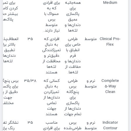
Medium
همه‌جانبه
برای افرادی
برای تمیز
برای
که به
کردن کامل 
پاکسازی
مسواک با
بیشتر حذف
عمیق
برس
پلاک‌ها
دندان‌ها و
متوسط
لثه‌ها
نیاز دارند.
Clinical Pro-
متوسط
طراحی
افرادی که
35
انعطاف‌پذیر
Flex
خاص برای
به دنبال
بالاتر برای
انطباق با
تمیزکنندگی
تطبیق با
فرم
دقیق‌تر و
دندان‌ها و
دندان‌ها و
محافظت از
لثه‌ها
حفاظت از
لثه‌ها
لثه‌ها.
هستند
Complete
نرم و
طراحی
کسانی که
35/38
برس پنج‌گان
5-Way
متوسط
برس
به دنبال
برای پاکساز
Clean
پنج‌گانه
تمیزکردن
دقیق از پن
برای
دندان‌ها از
جهت
پاکسازی
تمامی
مختلف
دندان‌ها از
جهات
تمام جهات
هستند
Indicator
نرم و
برس
مناسب
35
نشانگر تغیی
Contour
متوسط
طراحی‌شده
برای افرادی
رنگ برای