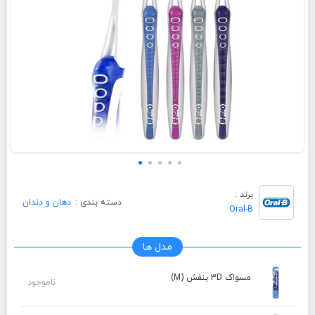
برند :
دسته بندی :
دهان و دندان
Oral-B
مدل ها
مسواک 3D بنفش (M)
ناموجود