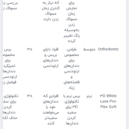
برای
که نیاز به
بررسی زما
نمایش
کنترل زمان
مسواک زدن
زمان
مسواک
مسواک
زدن دارند
زدن
به‌وسیله
رنگ تغییر
کرده
Orthodontic
متوسط
طراحی
افراد دارای
38
برس
مخصوص
بریس و
مخصوص
برای
دندان‌های
برای
دندان‌های
ارتودنسی
تمیزکردن
ارتودنسی
دندان‌های
و
ارتودنسی و
فاصله‌های
فواصل زیاد
زیاد
3D White
نرم
برس نرم با
افرادی که
38
تکنولو
Luxe Pro-
تکنولوژی
دندان‌های
برای سفید
Flex Soft
3D برای
خود را
کردن
سفید
می‌خواهند
دندان‌ها و
کردن
سفیدتر
حذف لکه‌ها
دندان‌ها.
کنند