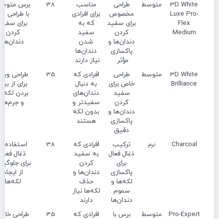
3D White
متوسط
طراحی
مناسب
38
برس متوس
Luxe Pro-
مخصوص
برای افرادی
با طراح
Flex
برای سفید
که به
برای سفید
Medium
کردن
سفید
کردن
دندان‌ها و
شدن
دندان‌ها
پاکسازی
دندان‌ها
مؤثر.
نیاز دارند.
3D White
متوسط
طراحی
افرادی که
35
طراحی ویژه
Brilliance
خاص برای
به دنبال
برای از بین
سفید
دندان‌های
بردن لکه‌ها
کردن
سفیدتر و
و جرم‌ها
دندان‌ها و
بدون لکه
پاکسازی
هستند
دقیق
Charcoal
ترکیب
افرادی که
38
استفاده از
نرم
ذغال فعال
به سفید
ذغال فعال
برای
کردن
برای جلوگیر
پاکسازی
دندان‌ها و
از ایجاد
لکه‌ها و
حذف
لکه‌ها
سموم
لکه‌ها نیاز
دندان‌ها
دارند
Pro-Expert
متوسط
برس با
افرادی که
35
طراحی خاص