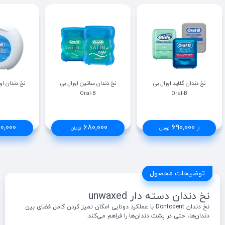
نخ دندان گلاید اورال بی
نخ دندان ساتین اورال بی
نخ دندان اورال 
Oral-B
Oral-B
0,000
680,000
690,000
از
تومان
تومان
توضیحات محصول
نخ دندان دسته دار unwaxed
نخ دندان Dontodent با عملکرد دوتایی امکان تمیز کردن کامل فضای بین
دندان‌ها، حتی در پشت دندان‌ها را فراهم می‌کند.