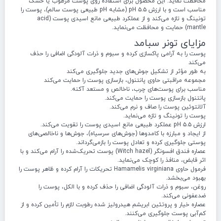
محافظت نماید. این محصول برای استفاده روی پوست مرطوب یا خشک
مناسب است و با ارزش pH ۵.۵ (مشابه pH طبیعی پوست سالم)، پوست را
تونینگ و تازه می‌کند و از عملکرد طبیعی مانع اسیدی پوست (acid
mantle) حمایت و محافظت می‌نماید.
مزایای تونر سبامد
پوست را به آرامی پاکسازی کرده و سبوم و ذرات آلودگی اضافی را حذف
می‌کند
به طور مؤثر از تشکیل جوش‌های جدید جلوگیری می‌کند
مجموعه مراقبتی حاوی پانتنول، بازسازی پوست را حمایت می‌کند
مناسب برای پوست‌های چرب، ناخالص و مستعد آکنه.
پانتنول بازسازی پوست را حمایت می‌کند.
آلانتوئین پوست را صاف و نرم می‌کند.
پوست را تونینگ و تازه می‌نماید.
ارزش pH ۵.۵ عملکرد طبیعی مانع اسیدی پوست را تقویت می‌کند.
از ایجاد و مبارزه با کامدوها (جوش‌های سرسیاه)، جوش‌ها و ناخالصی‌های
پوستی جلوگیری کرده و تعادل پوست را بازمی‌گرداند.
عصاره فندق افسونگر (Witch hazel) پوست تحریک‌شده را آرام می‌کند و با
اثر قابض، منافذ را کوچک می‌نماید.
فرمول حاوی Hamamelis virginiana تحریکات را آرام کرده و ظاهر پوست را
بهبود می‌بخشد.
روغن، سبوم و ذرات آلودگی اضافی را حذف کرده و با الکل، پوست را
ضدعفونی می‌کند.
عصاره خیار و پروتئین ابریشم هیدرولیز شده رطوبت لازم را تأمین کرده و از
کم‌آبی پوست جلوگیری می‌کنند.