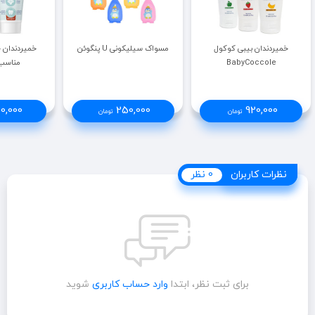
خمیردندان بیبی کوکول
مسواک سیلیکونی U پنگوئن
BabyCoccole
مناسب 5-1 س
0,000
250,000
920,000
تومان
تومان
نظرات کاربران
نظرات کاربران
0 نظر
برای ثبت نظر، ابتدا
وارد حساب کاربری
شوید