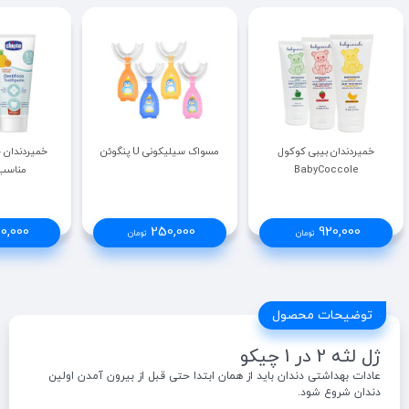
خمیردندان بیبی کوکول
مسواک سیلیکونی U پنگوئن
BabyCoccole
مناسب 5-1 س
0,000
250,000
920,000
تومان
تومان
توضیحات محصول
ژل لثه 2 در 1 چیکو
عادات بهداشتی دندان باید از همان ابتدا حتی قبل از بیرون آمدن اولین
دندان شروع شود.