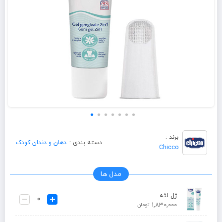
برند :
دسته بندی :
دهان و دندان کودک
Chicco
مدل ها
ژل لثه
1,830,000
تومان