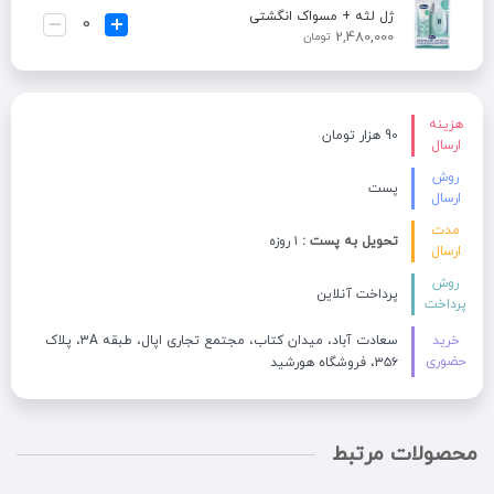
ژل لثه + مسواک انگشتی
2,480,000
تومان
هزینه
90 هزار تومان
ارسال
روش
پست
ارسال
مدت
تحویل به پست :
۱ روزه
ارسال
روش
پرداخت آنلاین
پرداخت
خرید
سعادت آباد، میدان کتاب، مجتمع تجاری اپال، طبقه 3A، پلاک
حضوری
۳۵۶، فروشگاه هورشید
محصولات مرتبط