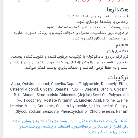
هشدارها
فقط برای استعمال خارجی استفاده شود.
از تماس با چشم‌ها خودداری شود.
روی پوست آسیب‌دیده یا تحریک‌شده استفاده نشود.
در صورت بروز حساسیت، مصرف را متوقف کرده و با پزشک مشورت نمایید.
دور از دسترس کودکان نگهداری شود.
حجم
300 میلی‌لیتر
کرم ترک بارداری ماماکوکوله با ترکیبات مرطوب‌کننده و تقویت‌کننده پوست،
انتخابی مناسب برای مراقبت روزانه از پوست در دوران بارداری و پس از زایمان
است و به حفظ نرمی، لطافت و انعطاف‌پذیری پوست کمک می‌کند.
ترکیبات
Aqua, Octyldodecanol, Caprylic/Capric Triglyceride, Dicaprylyl Ether,
Cetearyl Alcohol, Glyceryl Stearate, PEG-100 Stearate, Sericin, Glycerin,
Beta-Glucan, Simmondsia Chinensis (Jojoba) Seed Oil, Polysorbate
60, Tocopheryl Acetate (Vitamin E), Linoleic Acid, Proline, Lysine,
Leucine, Valine, Carbomer, Sodium Hydroxide, 1,2-Hexanediol, Caprylyl
Glycol, Sodium Benzoate, Phenoxyethanol, Chlorphenesin, Parfum.
نکته: ترکیبات محصولات ممکن است توسط تولیدکننده به‌روزرسانی شوند.
برای اطلاع از جدیدترین فرمولاسیون، اطلاعات درج‌شده روی بسته‌بندی
محصول را ملاک قرار دهید.