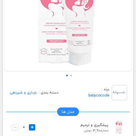
برند :
دسته بندی :
بارداری و شیردهی
babycoccole
مدل ها
پیشگیری و ترمیم
3,900,000
تومان