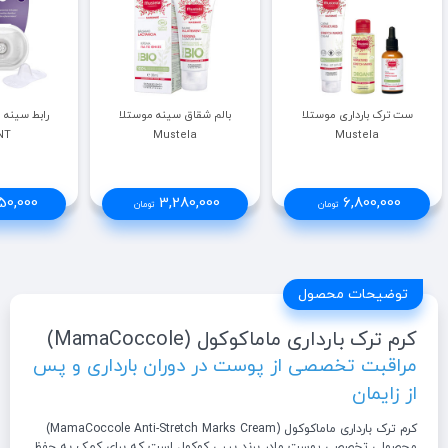
ست ترک بارداری موستلا
بالم شقاق سینه موستلا
NT
Mustela
Mustela
50,000
3,280,000
6,800,000
تومان
تومان
توضیحات محصول
کرم ترک بارداری ماماکوکول (MamaCoccole)
مراقبت تخصصی از پوست در دوران بارداری و پس
از زایمان
کرم ترک بارداری ماماکوکول (MamaCoccole Anti-Stretch Marks Cream)
محصولی تخصصی پوست مادر برند بیبی کوکول است که برای کمک به حفظ