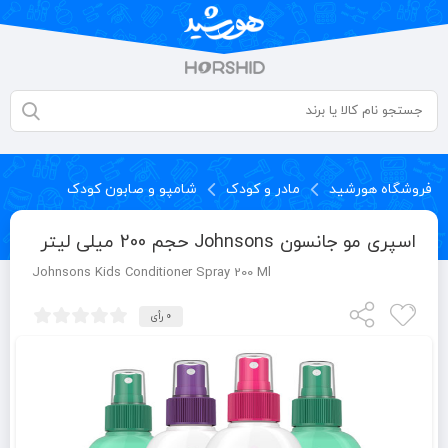
فروشگاه هورشید
مادر و کودک
شامپو و صابون کودک
اسپری مو جانسون Johnsons حجم 200 میلی لیتر
Johnsons Kids Conditioner Spray 200 Ml
0 رأی