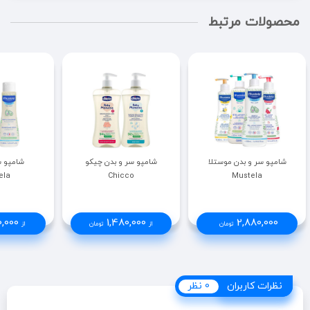
محصولات مرتبط
شامپو سر و بدن موستلا
شامپو سر و بدن چیکو
شامپو س
ela
Chicco
Mustela
0,000
1,480,000
2,880,000
تومان
از
تومان
از
نظرات کاربران
نظرات کاربران
0 نظر