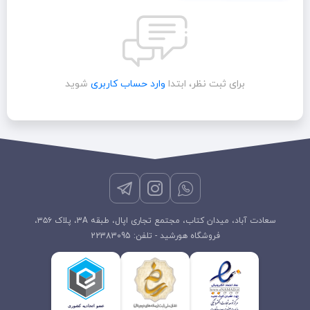
برای ثبت نظر، ابتدا
وارد حساب کاربری
شوید
سعادت آباد، میدان کتاب، مجتمع تجاری اپال، طبقه 3A، پلاک ۳۵۶،
فروشگاه هورشید - تلفن: 22383095