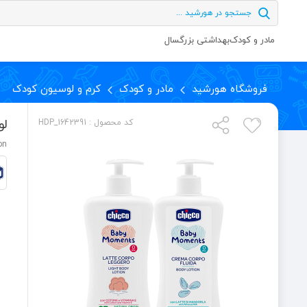
مادر و کودک
بهداشتی بزرگسال
فروشگاه هورشید
مادر و کودک
کرم و لوسیون کودک
لو
کد محصول : HDP_1642391
on