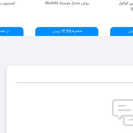
بی کوکول
روغن ماساژ موستلا Mustela
لوسیون بدن م
B
000
3,980,000
مان
تومان
از