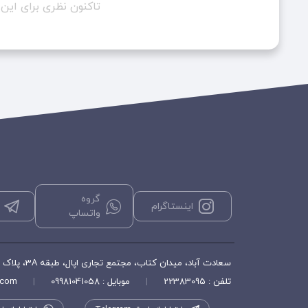
تاکنون نظری برای ای
گروه
اینستاگرام
واتساپ
سعادت آباد، میدان کتاب، مجتمع تجاری اپال، طبقه 3A، پلاک ۳۵۶، فروشگاه هورشید
تلفن : 22383095
|
موبایل : 09981041058
|
.com