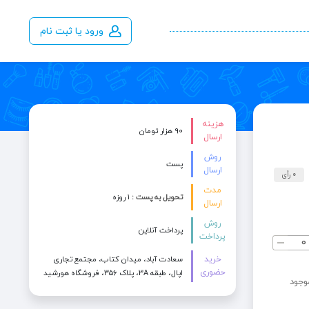
ورود یا ثبت نام
هزینه
90 هزار تومان
ارسال
روش
پست
ارسال
0 رأی
مدت
تحویل به پست :
۱ روزه
ارسال
روش
پرداخت آنلاین
پرداخت
خرید
سعادت آباد، میدان کتاب، مجتمع تجاری
حضوری
اپال، طبقه 3A، پلاک ۳۵۶، فروشگاه هورشید
وجود