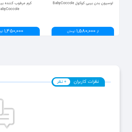
لوسیون بدن بیبی کوکول BabyCoccole
کرم مرطوب کننده بی
abyCoccole
1,450,000
1,580,000
از
تومان
تو
نظرات کاربران
0 نظر