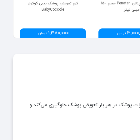
کرم سوختگی پناتن Penaten حجم 150
کرم تعویض پوشک بیبی کوکول
میلی لیتر
BabyCoccole
1,380,000
3,000
تومان
تومان
بثورات پوشک در هر بار تعویض پوشک جلوگیری می‌کند و