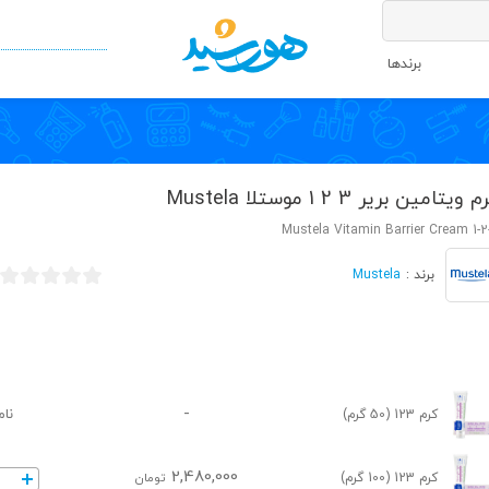
برندها
 ویتامین بریر 3 2 1 موستلا Mustela
Mustela Vitamin Barrier Cream 1-2
Mustela
برند :
-
نام
کرم 123 (50 گرم)
2,480,000
کرم 123 (100 گرم)
تومان