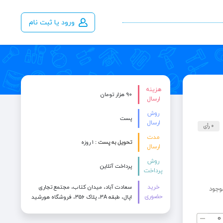
ورود یا ثبت نام
هزینه
90 هزار تومان
ارسال
روش
پست
ارسال
0 رأی
مدت
تحویل به پست :
۱ روزه
ارسال
روش
پرداخت آنلاین
پرداخت
خرید
سعادت آباد، میدان کتاب، مجتمع تجاری
وجود
حضوری
اپال، طبقه 3A، پلاک ۳۵۶، فروشگاه هورشید