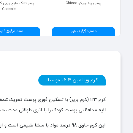
پودر بچه چیکو Chicco
Coccole
1,580,000
890,000
تومان
تو
کرم ویتامین 3 2 1 موستلا
کرم 123 (کرم بریر) با تسکین فوری پوست تحریک
لایه محافظتی پوست کودک را با اثری طولانی مدت، حتی 
این کرم حاوی 98 درصد مواد با منشا طبیعی است و از مجموعه مواد فعال طبیعی ثبت‌شده تهیه شده است.