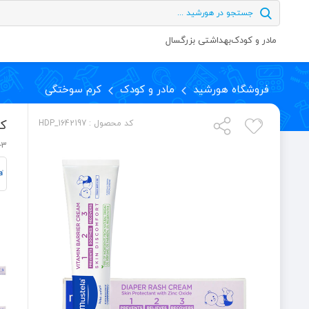
مادر و کودک
بهداشتی بزرگسال
فروشگاه هورشید
مادر و کودک
کرم سوختگی
کرم
کد محصول : HDP_1642197
-3