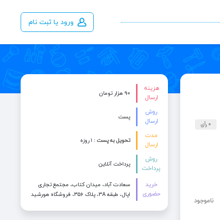
ورود یا ثبت نام
هزینه
90 هزار تومان
ارسال
روش
پست
ارسال
0 رأی
مدت
تحویل به پست :
۱ روزه
ارسال
روش
پرداخت آنلاین
پرداخت
خرید
سعادت آباد، میدان کتاب، مجتمع تجاری
حضوری
اپال، طبقه 3A، پلاک ۳۵۶، فروشگاه هورشید
ناموجود