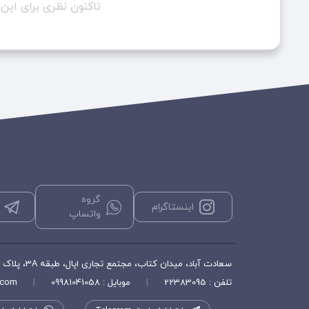
تاکنون نظری برای ای
گروه
اینستاگرام
واتساپ
سعادت آباد، میدان کتاب، مجتمع تجاری اپال، طبقه 3A، پلاک ۳۵۶، فروشگاه هورشید
تلفن : 22383095
|
موبایل : 09981041058
|
.com