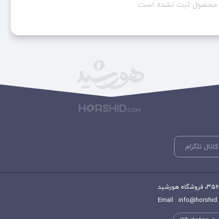
ن محصول ثبت نشده است
کانال تلگرام
Email : info@horshid