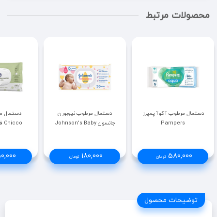
محصولات مرتبط
دستمال مرطوب آکوآ پمپرز
دستمال مرطوب نیوبورن
دستمال م
Pampers
جانسون Johnson's Baby
Chicco فاقد‌پلاستیک
0,000
180,000
580,000
تومان
تومان
توضیحات محصول