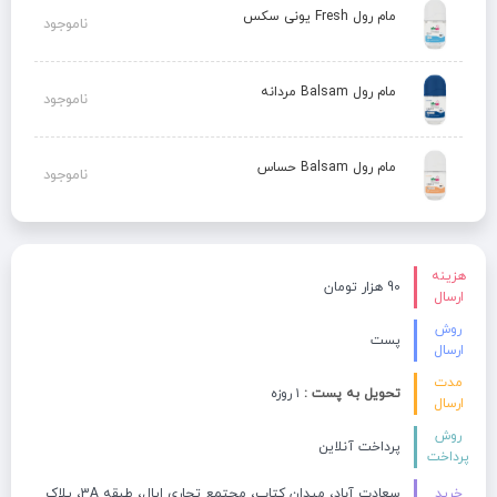
مام رول Fresh یونی سکس
ناموجود
مام رول Balsam مردانه
ناموجود
مام رول Balsam حساس
ناموجود
هزینه
90 هزار تومان
ارسال
روش
پست
ارسال
مدت
تحویل به پست :
۱ روزه
ارسال
روش
پرداخت آنلاین
پرداخت
خرید
سعادت آباد، میدان کتاب، مجتمع تجاری اپال، طبقه 3A، پلاک