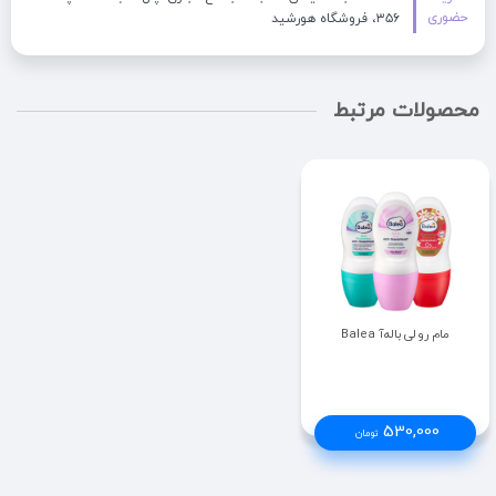
حضوری
۳۵۶، فروشگاه هورشید
محصولات مرتبط
مام رولی باله‌آ Balea
530,000
تومان