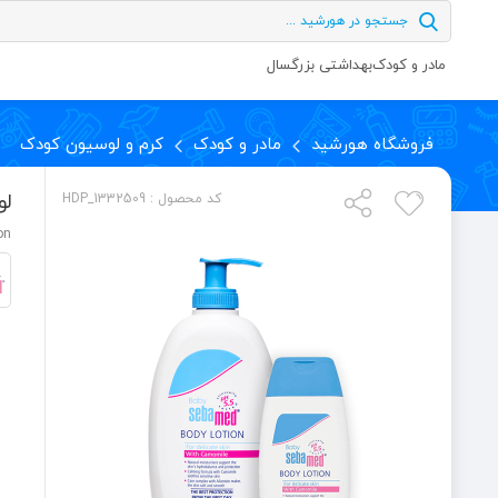
مادر و کودک
بهداشتی بزرگسال
فروشگاه هورشید
مادر و کودک
کرم و لوسیون کودک
لو
کد محصول : HDP_1332509
on