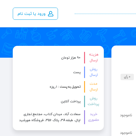
ورود یا ثبت نام
هزینه
90 هزار تومان
ارسال
روش
پست
ارسال
0 رأی
مدت
تحویل به پست :
۱ روزه
ارسال
روش
پرداخت آنلاین
پرداخت
خرید
سعادت آباد، میدان کتاب، مجتمع تجاری
ناموجود
حضوری
اپال، طبقه 3A، پلاک ۳۵۶، فروشگاه هورشید
ناموجود