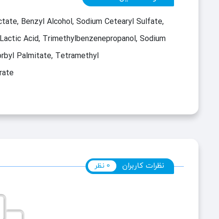
ctate, Benzyl Alcohol, Sodium Cetearyl Sulfate,
 Lactic Acid, Trimethylbenzenepropanol, Sodium
orbyl Palmitate, Tetramethyl
rate
نظرات کاربران
0 نظر