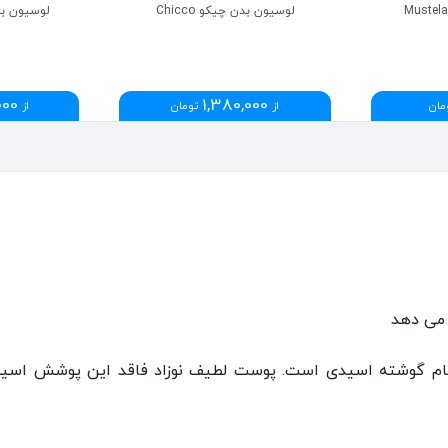
لوسیون بدن چیکو Chicco
لوسیون بدن م
000
1,380,000
مان
از
تومان
از
 می دهد
ام گوشته اسیدی است. پوست لطیف نوزاد فاقد این پوشش اسیدی