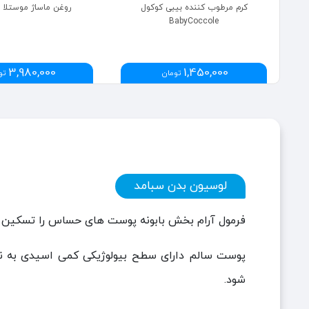
کرم مرطوب کننده بیبی کوکول
روغن ماساژ موستلا Mustela
BabyCoccole
3,980,000
1,450,000
تومان
تو
لوسیون بدن سبامد
فرمول آرام بخش بابونه پوست های حساس را تسکین
پوست سالم دارای سطح بیولوژیکی کمی اسیدی به ن
شود.