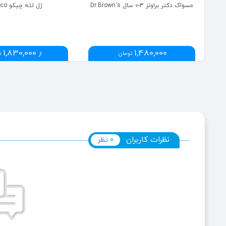
خمیردندان چیکو Chicco مناسب 24-6
مسواک دکتر براونز 3-0 سال Dr.Brown’s
ژل لثه چیکو Chicco
1,830,000
1,480,000
تومان
از
ت
نظرات کاربران
0 نظر