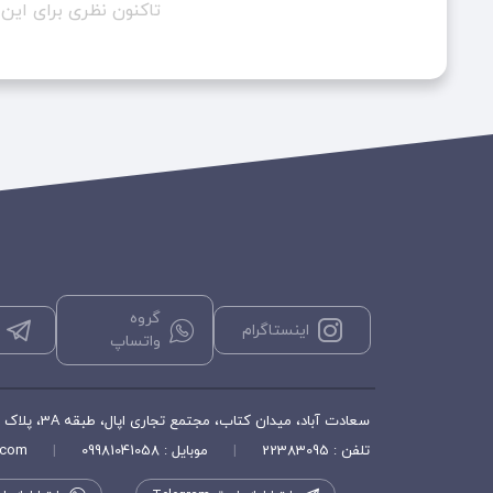
تاکنون نظری برای ای
گروه
اینستاگرام
واتساپ
سعادت آباد، میدان کتاب، مجتمع تجاری اپال، طبقه 3A، پلاک ۳۵۶، فروشگاه هورشید
تلفن : 22383095
|
موبایل : 09981041058
|
.com