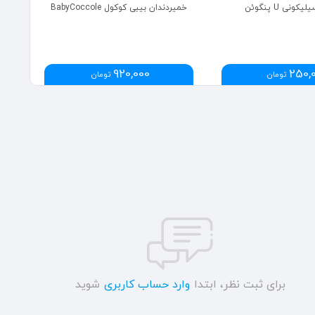
ونی U پنگوئن
خمیردندان بیبی کوکول BabyCoccole
مس
920,000
250,
تومان
تومان
برای ثبت نظر، ابتدا
وارد حساب کاربری
شوید