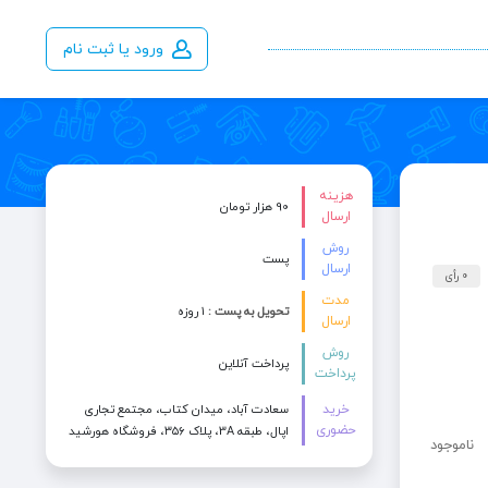
ورود یا ثبت نام
هزینه
90 هزار تومان
ارسال
روش
پست
ارسال
0 رأی
مدت
تحویل به پست :
۱ روزه
ارسال
روش
پرداخت آنلاین
پرداخت
خرید
سعادت آباد، میدان کتاب، مجتمع تجاری
حضوری
اپال، طبقه 3A، پلاک ۳۵۶، فروشگاه هورشید
ناموجود