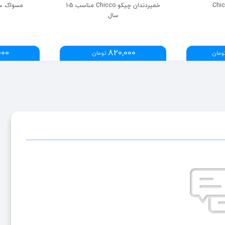
خمیردندان چیکو Chicco مناسب 5-1
مسواک سیلیک
سال
000
820,000
ومان
تومان