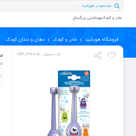
مادر و کودک
بهداشتی بزرگسال
فروشگاه هورشید
مادر و کودک
دهان و دندان کودک
مس
کد محصول : HDP_1292875
sh