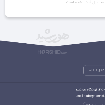
ن محصول ثبت نشده است
کانال تلگرام
Email : info@horshid