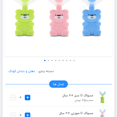
دسته بندی :
دهان و دندان کودک
مدل ها
مسواک U سبز ۶-۲ سال
250,000
تومان
مسواک U صورتی ۶-۲ سال