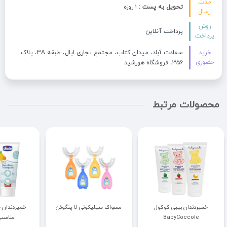
مدت
تحویل به پست :
۱ روزه
ارسال
روش
پرداخت آنلاین
پرداخت
خرید
سعادت آباد، میدان کتاب، مجتمع تجاری اپال، طبقه 3A، پلاک
حضوری
۳۵۶، فروشگاه هورشید
محصولات مرتبط
خمیردندان بیبی کوکول
مسواک سیلیکونی U پنگوئن
BabyCoccole
مناسب 5-1 س