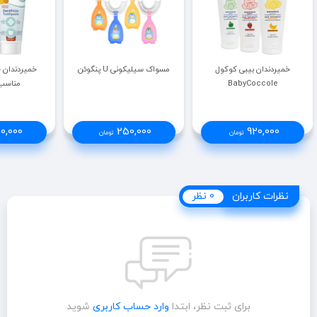
خمیردندان بیبی کوکول
مسواک سیلیکونی U پنگوئن
BabyCoccole
مناسب 5-1 س
0,000
250,000
920,000
تومان
تومان
نظرات کاربران
نظرات کاربران
0 نظر
برای ثبت نظر، ابتدا
وارد حساب کاربری
شوید