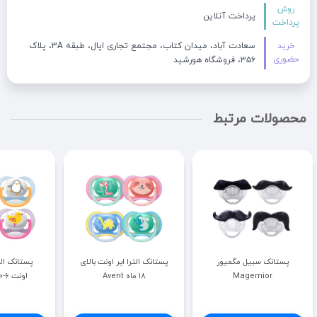
روش
پرداخت آنلاین
پرداخت
خرید
سعادت آباد، میدان کتاب، مجتمع تجاری اپال، طبقه 3A، پلاک
حضوری
۳۵۶، فروشگاه هورشید
محصولات مرتبط
پستانک سبیل مگمیور
پستانک الترا ایر اونت بالای
پستانک التر
Magemior
18 ماه Avent
اونت 6-0 ماه Avent