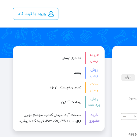
ورود یا ثبت نام
هزینه
90 هزار تومان
ارسال
روش
پست
ارسال
0 رأی
مدت
تحویل به پست :
۱ روزه
ارسال
وجود
روش
پرداخت آنلاین
پرداخت
خرید
سعادت آباد، میدان کتاب، مجتمع تجاری
حضوری
اپال، طبقه 3A، پلاک ۳۵۶، فروشگاه هورشید
وجود