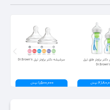
کتر براونز طلق تپل
سرشیشه دکتر براونز تپل Dr.Brown’s
ست
Dr.Brown’
1,500,000
2,180,
تومان
تومان