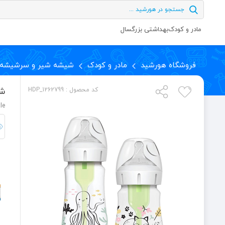
مادر و کودک
بهداشتی بزرگسال
فروشگاه هورشید
مادر و کودک
شیشه شیر و سرشیشه
شی
کد محصول : HDP_1262799
le