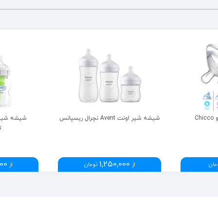
C
شیشه شیر اونت Avent نچرال ریسپانس
شیشه شیر د
s
000
1,250,000
مان
از
تومان
از