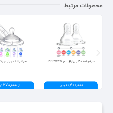
محصولات مرتبط
سرشیشه دکتر براونز لاغر Dr.Brown’s
سرشیشه نچرال چیکو hicco
270,000
1,400,000
تومان
از
تو