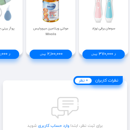
سوهان برقی نوزاد
مولتی ویتامین میوولیس
پوآر بینی چیکو
Mivolis
,000
2,100,000
370,000
از
تومان
تومان
از
نظرات کاربران
نظرات کاربران
0 نظر
برای ثبت نظر، ابتدا
وارد حساب کاربری
شوید