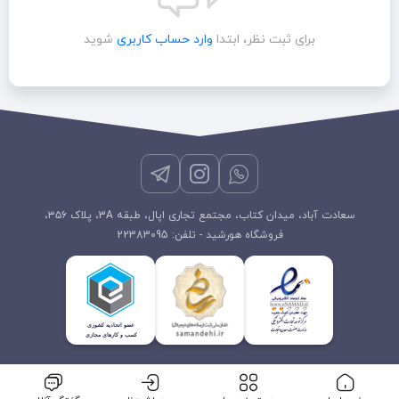
برای ثبت نظر، ابتدا
وارد حساب کاربری
شوید
سعادت آباد، میدان کتاب، مجتمع تجاری اپال، طبقه 3A، پلاک ۳۵۶،
فروشگاه هورشید - تلفن: 22383095