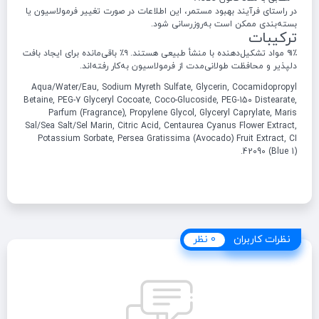
در راستای فرآیند بهبود مستمر، این اطلاعات در صورت تغییر فرمولاسیون یا
بسته‌بندی ممکن است به‌روزرسانی شود.
ترکیبات
۹۱٪ مواد تشکیل‌دهنده با منشأ طبیعی هستند. ۹٪ باقی‌مانده برای ایجاد بافت
دلپذیر و محافظت طولانی‌مدت از فرمولاسیون به‌کار رفته‌اند.
Aqua/Water/Eau, Sodium Myreth Sulfate, Glycerin, Cocamidopropyl
Betaine, PEG-7 Glyceryl Cocoate, Coco-Glucoside, PEG-150 Distearate,
Parfum (Fragrance), Propylene Glycol, Glyceryl Caprylate, Maris
Sal/Sea Salt/Sel Marin, Citric Acid, Centaurea Cyanus Flower Extract,
Potassium Sorbate, Persea Gratissima (Avocado) Fruit Extract, CI
42090 (Blue 1).
نظرات کاربران
نظرات کاربران
0 نظر