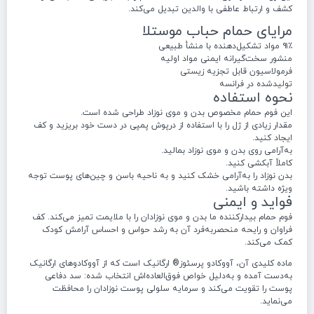
کشف و ارتباط عاطفی با والدین تبدیل می‌کند.
مرایای حمام حباب موستلا
۹۱٪ مواد تشکیل‌دهنده با منشأ طبیعی
منشور سخت‌گیرانه ایمنی مواد اولیه
فرمولاسیون قابل تجزیه زیستی
تولیدشده در فرانسه
نحوه استفاده
این فوم حمام مخصوص بدن و موی نوزاد طراحی شده است.
مقدار زیادی از ژل را با استفاده از درپوش پمپی در دست خود بریزید و کف
ایجاد کنید.
به‌آرامی روی بدن و موی نوزاد بمالید.
کاملاً آبکشی کنید.
بدن نوزاد را به‌آرامی خشک کنید و به ناحیه باسن و چین‌های پوست توجه
ویژه داشته باشید.
فواید و ایمنی
فوم حمام بیدارکننده ما بدن و موی نوزادان را با ملایمت تمیز می‌کند. کف
فراوان و رایحه منحصربه‌فرد آن به رشد حواس و احساس آرامش کودک
کمک می‌کند.
ماده کلیدی آن، آووکادو پرسئوز® ارگانیک است که از آووکادوهای ارگانیک
به‌دست آمده و به‌دلیل خواص فوق‌العاده‌اش انتخاب شده: سد دفاعی
پوست را تقویت می‌کند و سرمایه سلولی پوست نوزادان را محافظت
می‌نماید.