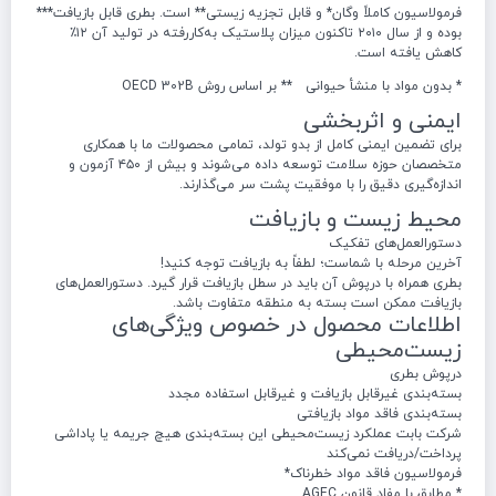
فرمولاسیون کاملاً وگان* و قابل تجزیه زیستی** است. بطری قابل بازیافت***
بوده و از سال ۲۰۱۰ تاکنون میزان پلاستیک به‌کاررفته در تولید آن ۱۲٪
کاهش یافته است.
* بدون مواد با منشأ حیوانی ** بر اساس روش OECD 302B
ایمنی و اثربخشی
برای تضمین ایمنی کامل از بدو تولد، تمامی محصولات ما با همکاری
متخصصان حوزه سلامت توسعه داده می‌شوند و بیش از ۴۵۰ آزمون و
اندازه‌گیری دقیق را با موفقیت پشت سر می‌گذارند.
محیط زیست و بازیافت
دستورالعمل‌های تفکیک
آخرین مرحله با شماست؛ لطفاً به بازیافت توجه کنید!
بطری همراه با درپوش آن باید در سطل بازیافت قرار گیرد. دستورالعمل‌های
بازیافت ممکن است بسته به منطقه متفاوت باشد.
اطلاعات محصول در خصوص ویژگی‌های
زیست‌محیطی
درپوش بطری
بسته‌بندی غیرقابل بازیافت و غیرقابل استفاده مجدد
بسته‌بندی فاقد مواد بازیافتی
شرکت بابت عملکرد زیست‌محیطی این بسته‌بندی هیچ جریمه یا پاداشی
پرداخت/دریافت نمی‌کند
فرمولاسیون فاقد مواد خطرناک*
* مطابق با مفاد قانون AGEC