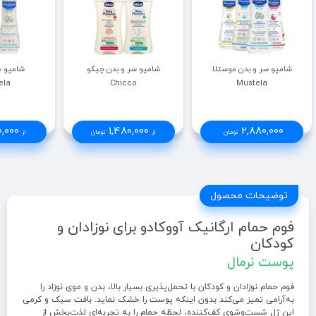
شامپو سر و بدن موستلا
شامپو سر و بدن چیکو
شامپو س
ela
Chicco
Mustela
0,000
1,480,000
2,880,000
تومان
از
تومان
از
توضیحات محصول
فوم حمام ارگانیک آووکادو برای نوزادان و
کودکان
پوست نرمال
فوم حمام نوزادان و کودکان با تحمل‌پذیری بسیار بالا، بدن و موی نوزاد را
به‌آرامی تمیز می‌کند بدون اینکه پوست را خشک نماید. بافت سبک و کرمی
این ژل شست‌وشوی کف‌کننده، لحظه حمام را به تجربه‌ای لذت‌بخش از