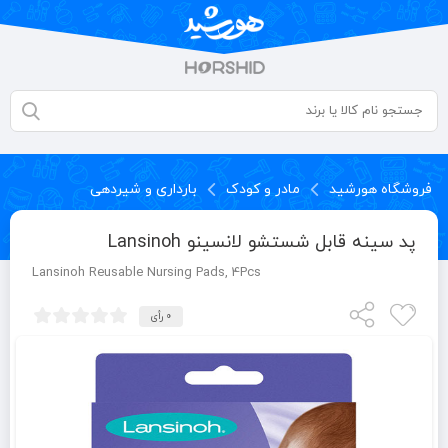
فروشگاه هورشید
مادر و کودک
بارداری و شیردهی
پد سینه قابل شستشو لانسینو Lansinoh
Lansinoh Reusable Nursing Pads, 4Pcs
0 رأی