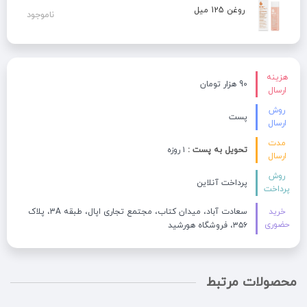
روغن 125 میل
ناموجود
هزینه
90 هزار تومان
ارسال
روش
پست
ارسال
مدت
تحویل به پست :
۱ روزه
ارسال
روش
پرداخت آنلاین
پرداخت
خرید
سعادت آباد، میدان کتاب، مجتمع تجاری اپال، طبقه 3A، پلاک
حضوری
۳۵۶، فروشگاه هورشید
محصولات مرتبط