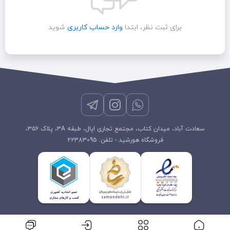
برای ثبت نظر، ابتدا
وارد حساب کاربری
شوید
سعادت آباد، میدان کتاب، مجتمع تجاری اپال، طبقه 3A، پلاک ۳۵۶،
فروشگاه هورشید - تلفن: 22383095