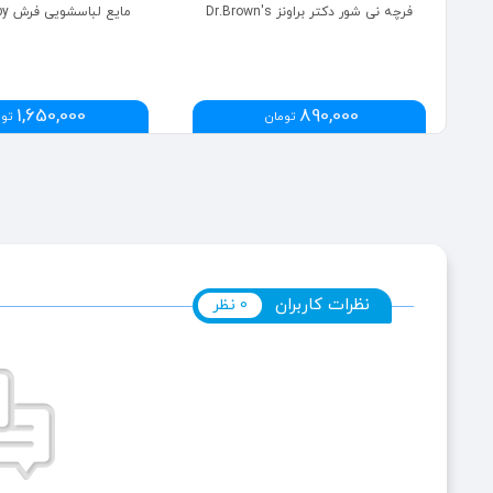
فرچه نی شور دکتر براونز Dr.Brown's
مایع لباسشویی فرش Frosch Baby
1,650,000
890,000
تومان
توم
نظرات کاربران
0 نظر