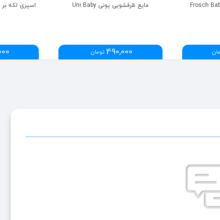
مایع ظرفشویی یونی Uni Baby
اسپری لکه بر لباس ف
000
490,000
ان
تومان