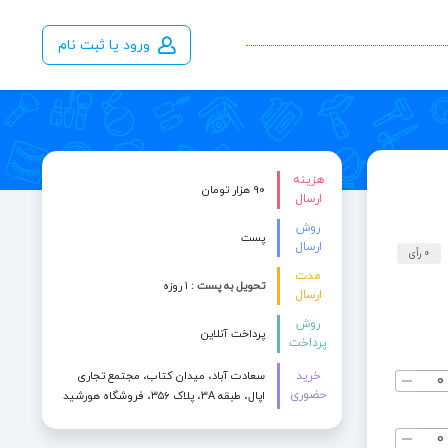
ورود یا ثبت نام
هزینه
90 هزار تومان
ارسال
روش
پست
ارسال
0 رأی
مدت
تحویل به پست :
۱ روزه
ارسال
روش
پرداخت آنلاین
پرداخت
خرید
سعادت آباد، میدان کتاب، مجتمع تجاری
حضوری
اپال، طبقه 3A، پلاک ۳۵۶، فروشگاه هورشید