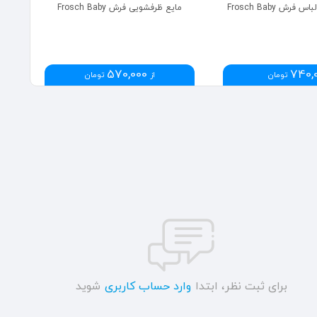
رش Frosch Baby
مایع ظرفشویی فرش Frosch Baby
گرم 
570,000
740,
تومان
از
تومان
برای ثبت نظر، ابتدا
وارد حساب کاربری
شوید