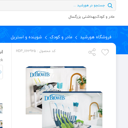
مادر و کودک
بهداشتی بزرگسال
فروشگاه هورشید
مادر و کودک
شوینده و استریل
اس
کد محصول : HDP_1162925
ck