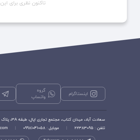
تاکنون نظری برای ای
گروه
اینستاگرام
واتساپ
سعادت آباد، میدان کتاب، مجتمع تجاری اپال، طبقه 3A، پلاک ۳۵۶، فروشگاه هورشید
تلفن : 22383095
|
موبایل : 09981041058
|
.com