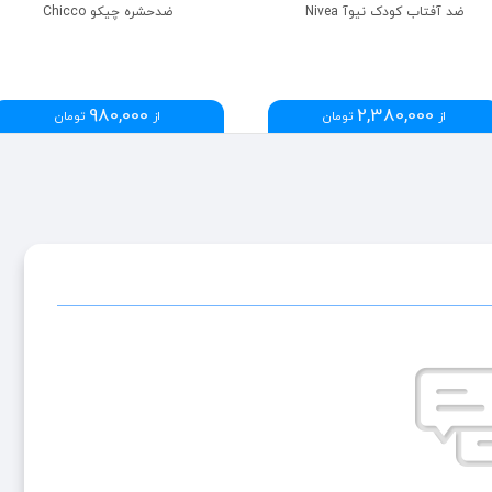
ضد آفتاب کودک نیوآ Nivea
ضدحشره چیکو Chicco
980,000
2,380,000
از
تومان
از
تومان