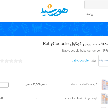
برندها
آفتاب بیبی کوکول BabyCoccole
Babycoccole baby sunscreen SPF
babycoccole
برند :
2,590,000
کرم ضدآفتاب +0 ماه
تومان
-
نام
لوسیون ضدآفتاب +0 ماه