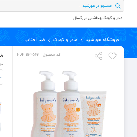
مادر و کودک
بهداشتی بزرگسال
فروشگاه هورشید
مادر و کودک
ضد آفتاب
ضد
کد محصول : HDP_1142543
50