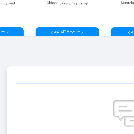
لوسیون بدن چیکو Chicco
لوسیون بدن م
000
1,380,000
مان
از
تومان
از