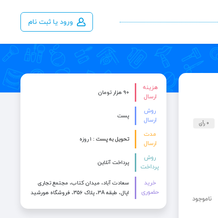
ورود یا ثبت نام
هزینه
90 هزار تومان
ارسال
روش
پست
ارسال
0 رأی
مدت
تحویل به پست :
۱ روزه
ارسال
روش
پرداخت آنلاین
پرداخت
خرید
سعادت آباد، میدان کتاب، مجتمع تجاری
حضوری
اپال، طبقه 3A، پلاک ۳۵۶، فروشگاه هورشید
ناموجود