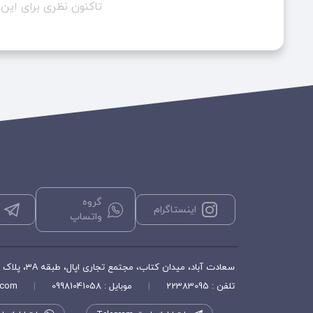
تاکنون نظری برای ای
گروه
اینستاگرام
واتساپ
سعادت آباد، میدان کتاب، مجتمع تجاری اپال، طبقه 3A، پلاک ۳۵۶، فروشگاه هورشید
تلفن : 22383095
|
موبایل : 09981041058
|
.com