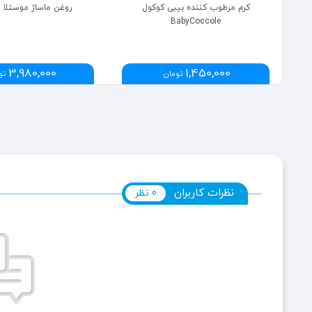
کرم مرطوب کننده بیبی کوکول
روغن ماساژ موستلا Mustela
BabyCoccole
3,980,000
1,450,000
تومان
تو
نظرات کاربران
0 نظر