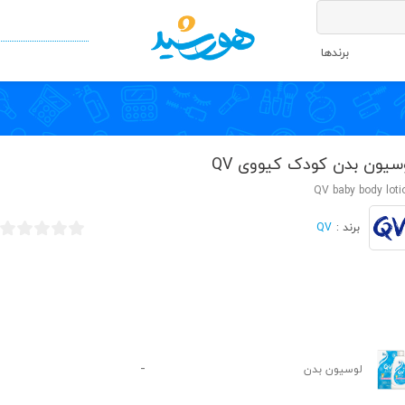
برندها
سیون بدن کودک کیووی QV
QV baby body loti
QV
برند :
-
لوسیون بدن