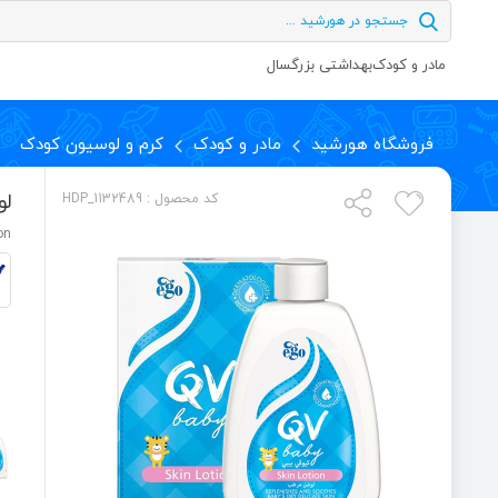
مادر و کودک
بهداشتی بزرگسال
فروشگاه هورشید
مادر و کودک
کرم و لوسیون کودک
لو
کد محصول : HDP_1132489
on